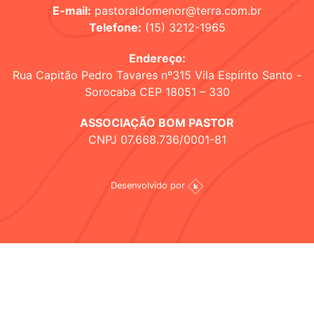
E-mail:
pastoraldomenor@terra.com.br
Telefone:
(15) 3212-1965
Endereço:
Rua Capitão Pedro Tavares nº315 Vila Espírito Santo -
Sorocaba CEP 18051 – 330
ASSOCIAÇÃO BOM PASTOR
CNPJ 07.668.736/0001-81
Desenvolvido por